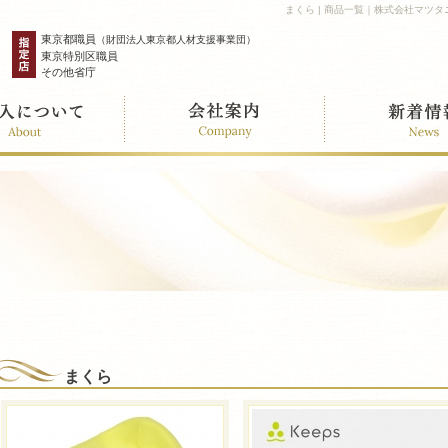
まくら | 商品一覧｜株式会社マツ
東京都職員
（財団法人東京都人材支援事業団）
東京特別区職員
その他省庁
まくら