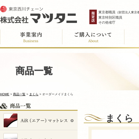
東京都職員
（財団法人東京
東京特別区職員
その他省庁
商品一覧
HOME
>
商品一覧
>
まくら
>
オーダーメイドまくら
まくら