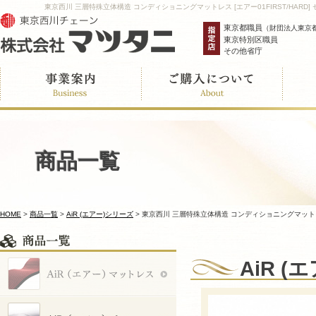
東京西川 三層特殊立体構造 コンディショニングマットレス [エアー01FIRST/HAR
東京都職員
（財団法人東京
東京特別区職員
その他省庁
商品一覧
HOME
>
商品一覧
>
AiR (エアー)シリーズ
>
東京西川 三層特殊立体構造 コンディショニングマットレス 
AiR 