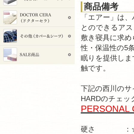
商品備考
「エアー」は、
とのできるアス
敷き寝具に求め
性・保温性の5
眠りを提供しま
触です。
下記の西川のサイ
HARDのチェ
PERSONAL 
硬さ ：☆